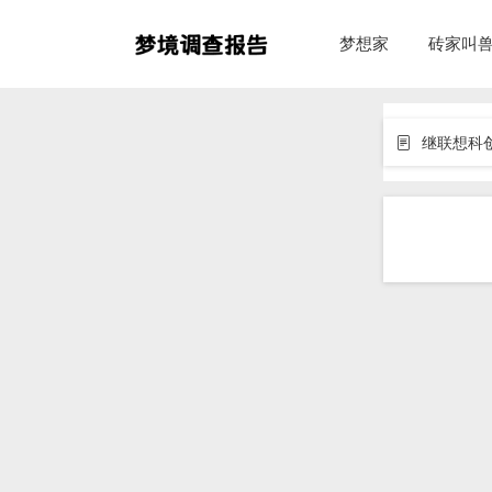
梦想家
砖家叫
继联想科创