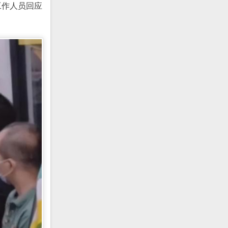
工作人员回应