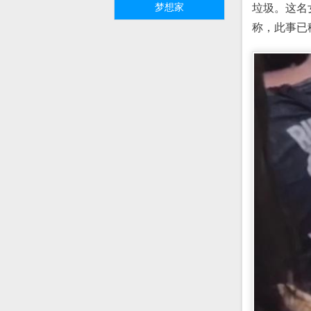
梦想家
垃圾。这名
称，此事已