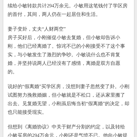
续给小敏转款共计294万余元。小敏用这笔钱付了学区房
的首付，其间，两人仍在一起居住和生活。
妻子变卦，丈夫“人财两空”
房子买好后，小刚催促小敏去复婚，但小敏却告诉小
刚，他们已经离婚了。惊诧不已的小刚接受不了这个事
实，与小敏发生了激烈的争吵。小敏说什么也不肯复
婚，并坚持说两人已经没有了感情，离婚是双方自愿
的。
说好的“假离婚”买学区房，没想到妻子忽然变了卦。小刚
试图努力挽救婚姻，但小敏就是不松口，还从家里搬了
出去。见复婚无望，小刚虽后悔当初“假离婚”的决定，却
也只能接受现实。
但想到《离婚协议》中关于财产分割的约定，以及转给
小敏买房的294万余元，小刚还是气愤不已。他向小敏提