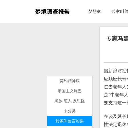
梦想家
砖家叫
专家马建
据新浪财经
应顺应长寿
契约精神病
过去老年人的
帝国主义尾巴
是“中老年人
跪族 殖人 反思怪
要支持这一
未分类
在谈及延长
砖家叫兽言论集
性法定退休