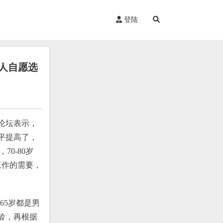
登陆
个人自愿选
论坛表示，
平提高了，
0-80岁
和工作的需要，
65岁都是男
龄，再根据